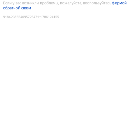
Если у вас возникли проблемы, пожалуйста, воспользуйтесь
формой
обратной связи
9184298554095725471
:
1786124155