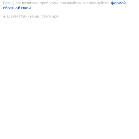
Если у вас возникли проблемы, пожалуйста, воспользуйтесь
формой
обратной связи
9182135647354415148
:
1786091925