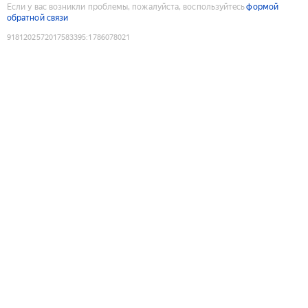
Если у вас возникли проблемы, пожалуйста, воспользуйтесь
формой
обратной связи
9181202572017583395
:
1786078021