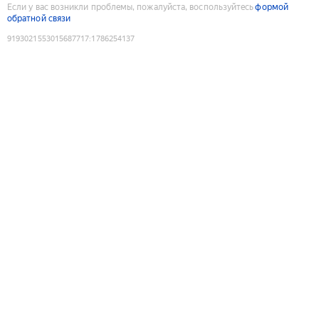
Если у вас возникли проблемы, пожалуйста, воспользуйтесь
формой
обратной связи
9193021553015687717
:
1786254137