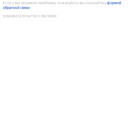
Если у вас возникли проблемы, пожалуйста, воспользуйтесь
формой
обратной связи
9186590016791567183
:
1786158300