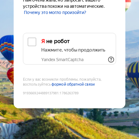
Нам очень жаль, но запросы с вашего
устройства похожи на автоматические.
Почему это могло произойти?
Я не робот
Нажмите, чтобы продолжить
Yandex SmartCaptcha
Если у вас возникли проблемы, пожалуйста,
воспользуйтесь
формой обратной связи
9193669244889137981
:
1786263789