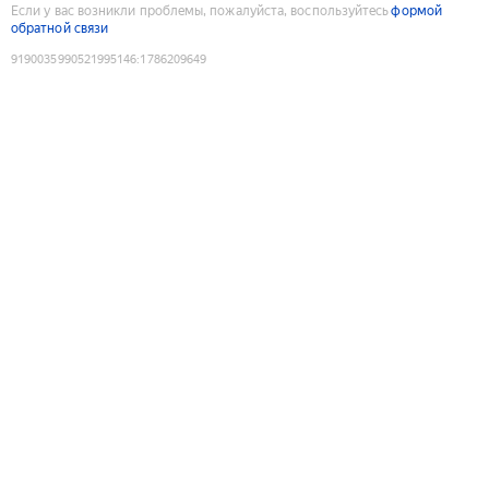
Если у вас возникли проблемы, пожалуйста, воспользуйтесь
формой
обратной связи
9190035990521995146
:
1786209649