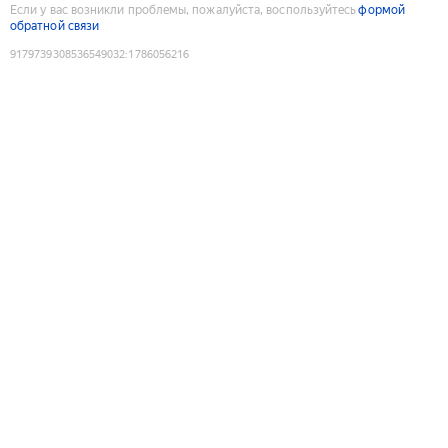
Если у вас возникли проблемы, пожалуйста, воспользуйтесь
формой
обратной связи
9179739308536549032
:
1786056216