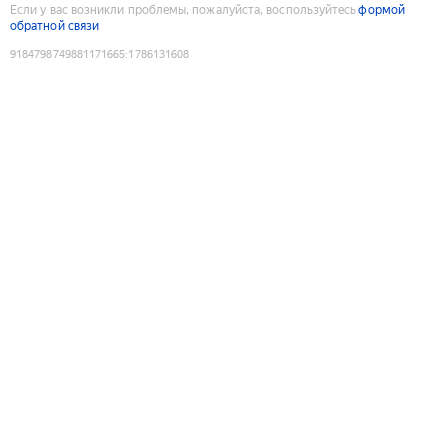
Если у вас возникли проблемы, пожалуйста, воспользуйтесь
формой
обратной связи
9184798749881171665
:
1786131608