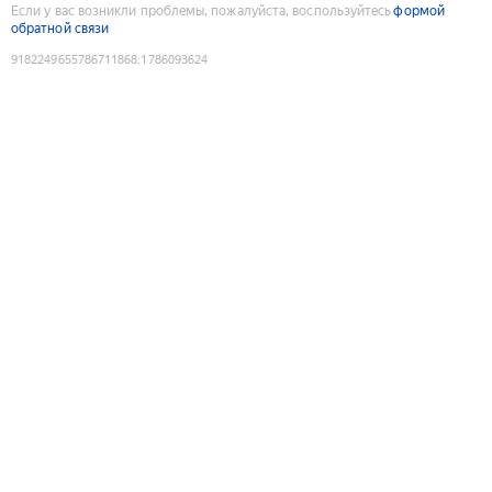
Если у вас возникли проблемы, пожалуйста, воспользуйтесь
формой
обратной связи
9182249655786711868
:
1786093624