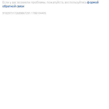
Если у вас возникли проблемы, пожалуйста, воспользуйтесь
формой
обратной связи
9182973172689867291
:
1786104405