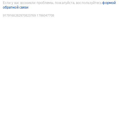
Если у вас возникли проблемы, пожалуйста, воспользуйтесь
формой
обратной связи
9179168282970823769
:
1786047708