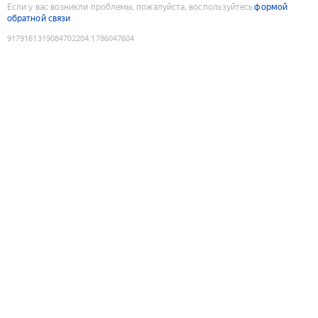
Если у вас возникли проблемы, пожалуйста, воспользуйтесь
формой
обратной связи
9179161319084702204
:
1786047604