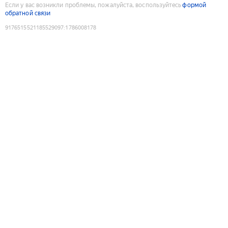
Если у вас возникли проблемы, пожалуйста, воспользуйтесь
формой
обратной связи
9176515521185529097
:
1786008178