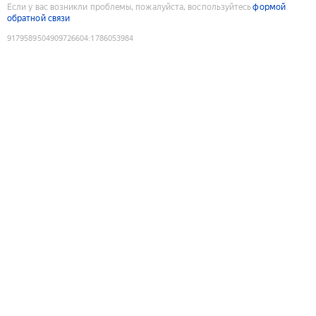
Если у вас возникли проблемы, пожалуйста, воспользуйтесь
формой
обратной связи
9179589504909726604
:
1786053984