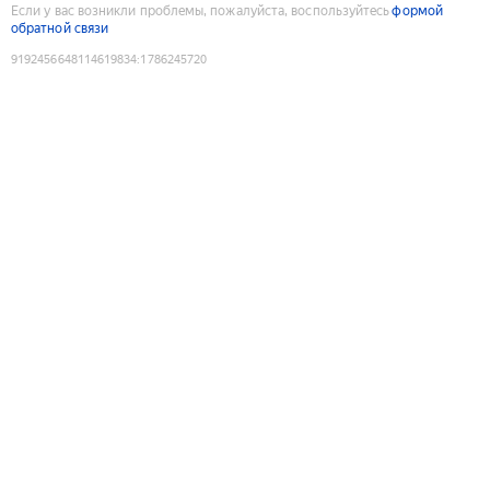
Если у вас возникли проблемы, пожалуйста, воспользуйтесь
формой
обратной связи
9192456648114619834
:
1786245720