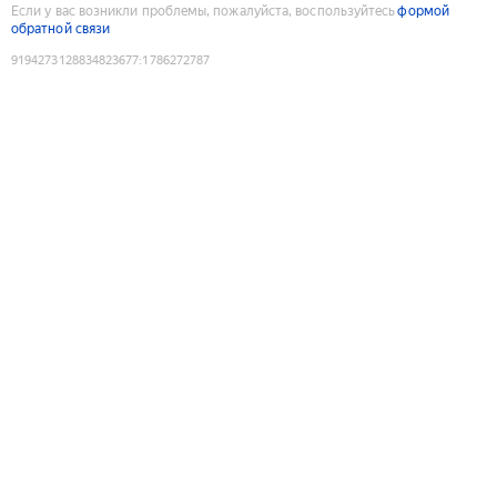
Если у вас возникли проблемы, пожалуйста, воспользуйтесь
формой
обратной связи
9194273128834823677
:
1786272787