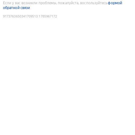
Если у вас возникли проблемы, пожалуйста, воспользуйтесь
формой
обратной связи
9173763650341709513
:
1785967172