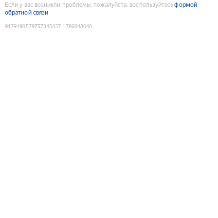
Если у вас возникли проблемы, пожалуйста, воспользуйтесь
формой
обратной связи
9179190579757345437
:
1786048040