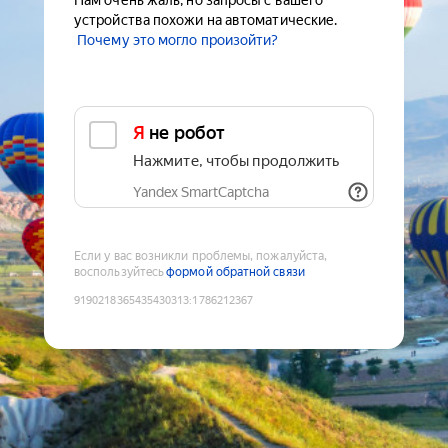
Нам очень жаль, но запросы с вашего
устройства похожи на автоматические.
Почему это могло произойти?
Я не робот
Нажмите, чтобы продолжить
Yandex SmartCaptcha
Если у вас возникли проблемы, пожалуйста,
воспользуйтесь
формой обратной связи
9190218365435430313
:
1786212367