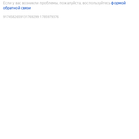
Если у вас возникли проблемы, пожалуйста, воспользуйтесь
формой
обратной связи
9174582659131769299
:
1785979376