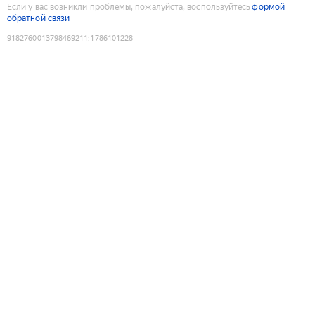
Если у вас возникли проблемы, пожалуйста, воспользуйтесь
формой
обратной связи
9182760013798469211
:
1786101228