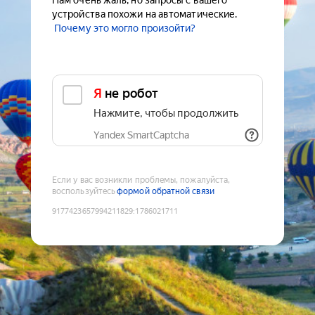
Нам очень жаль, но запросы с вашего
устройства похожи на автоматические.
Почему это могло произойти?
Я не робот
Нажмите, чтобы продолжить
Yandex SmartCaptcha
Если у вас возникли проблемы, пожалуйста,
воспользуйтесь
формой обратной связи
9177423657994211829
:
1786021711