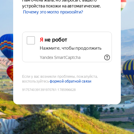
Нам очень жаль, но запросы с вашего
устройства похожи на автоматические.
Почему это могло произойти?
Я не робот
Нажмите, чтобы продолжить
Yandex SmartCaptcha
Если у вас возникли проблемы, пожалуйста,
воспользуйтесь
формой обратной связи
9175740391391970761
:
1785996628