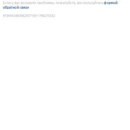
Если у вас возникли проблемы, пожалуйста, воспользуйтесь
формой
обратной связи
9194443883982007159
:
1786275332