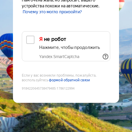
Нам очень жаль, но запросы с вашего
устройства похожи на автоматические.
Почему это могло произойти?
Я не робот
Нажмите, чтобы продолжить
Yandex SmartCaptcha
Если у вас возникли проблемы, пожалуйста,
воспользуйтесь
формой обратной связи
9184220645738479485
:
1786122994