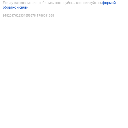
Если у вас возникли проблемы, пожалуйста, воспользуйтесь
формой
обратной связи
9182097622331858878
:
1786091358