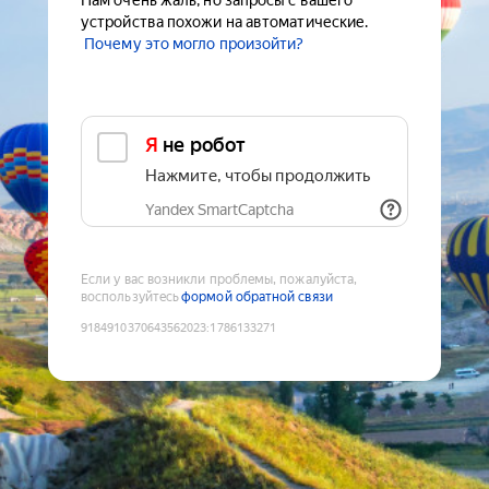
Нам очень жаль, но запросы с вашего
устройства похожи на автоматические.
Почему это могло произойти?
Я не робот
Нажмите, чтобы продолжить
Yandex SmartCaptcha
Если у вас возникли проблемы, пожалуйста,
воспользуйтесь
формой обратной связи
9184910370643562023
:
1786133271