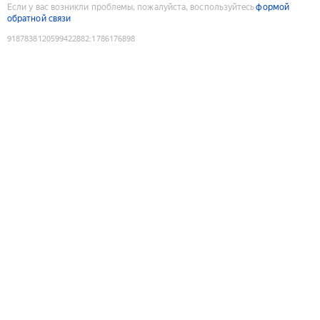
Если у вас возникли проблемы, пожалуйста, воспользуйтесь
формой
обратной связи
9187838120599422882
:
1786176898