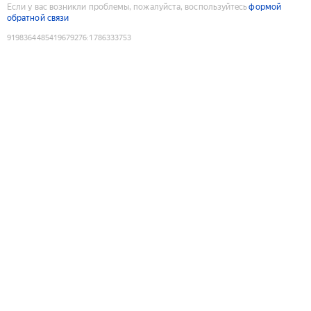
Если у вас возникли проблемы, пожалуйста, воспользуйтесь
формой
обратной связи
9198364485419679276
:
1786333753