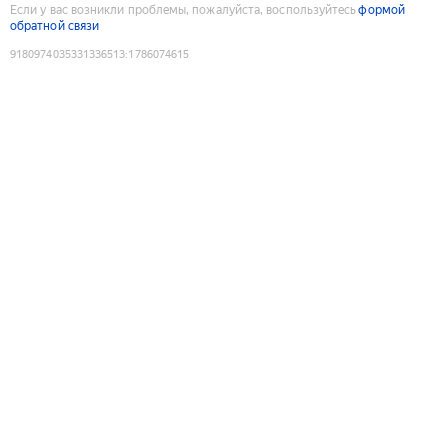
Если у вас возникли проблемы, пожалуйста, воспользуйтесь
формой
обратной связи
9180974035331336513
:
1786074615