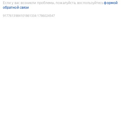
Если у вас возникли проблемы, пожалуйста, воспользуйтесь
формой
обратной связи
9177613984101861334
:
1786024547