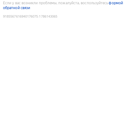
Если у вас возникли проблемы, пожалуйста, воспользуйтесь
формой
обратной связи
9185567616940176075
:
1786143065