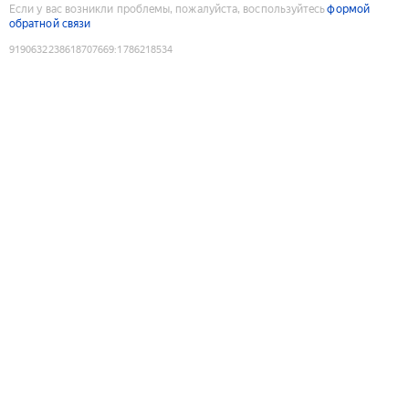
Если у вас возникли проблемы, пожалуйста, воспользуйтесь
формой
обратной связи
9190632238618707669
:
1786218534