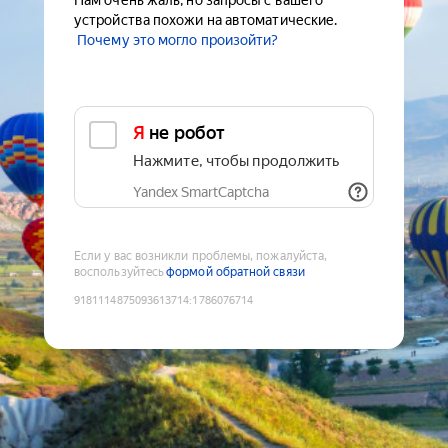
Нам очень жаль, но запросы с вашего
устройства похожи на автоматические.
Почему это могло произойти?
Я не робот
Нажмите, чтобы продолжить
Yandex SmartCaptcha
Если у вас возникли проблемы, пожалуйста,
воспользуйтесь
формой обратной связи
9181114875093613714
:
1786076714