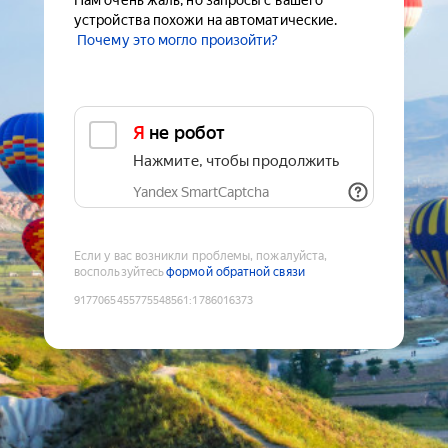
Нам очень жаль, но запросы с вашего
устройства похожи на автоматические.
Почему это могло произойти?
Я не робот
Нажмите, чтобы продолжить
Yandex SmartCaptcha
Если у вас возникли проблемы, пожалуйста,
воспользуйтесь
формой обратной связи
9177065455775548561
:
1786016373