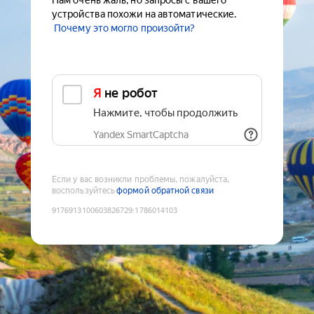
Нам очень жаль, но запросы с вашего
устройства похожи на автоматические.
Почему это могло произойти?
Я не робот
Нажмите, чтобы продолжить
Yandex SmartCaptcha
Если у вас возникли проблемы, пожалуйста,
воспользуйтесь
формой обратной связи
9176913100603826729
:
1786014103