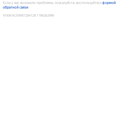
Если у вас возникли проблемы, пожалуйста, воспользуйтесь
формой
обратной связи
9193616259957284128
:
1786262999