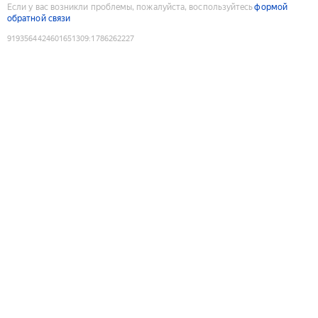
Если у вас возникли проблемы, пожалуйста, воспользуйтесь
формой
обратной связи
9193564424601651309
:
1786262227