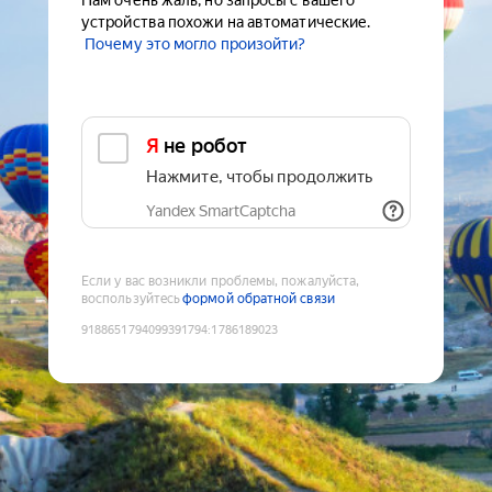
Нам очень жаль, но запросы с вашего
устройства похожи на автоматические.
Почему это могло произойти?
Я не робот
Нажмите, чтобы продолжить
Yandex SmartCaptcha
Если у вас возникли проблемы, пожалуйста,
воспользуйтесь
формой обратной связи
9188651794099391794
:
1786189023