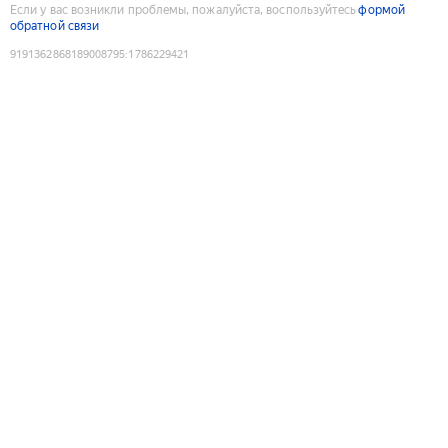
Если у вас возникли проблемы, пожалуйста, воспользуйтесь
формой
обратной связи
9191362868189008795
:
1786229421