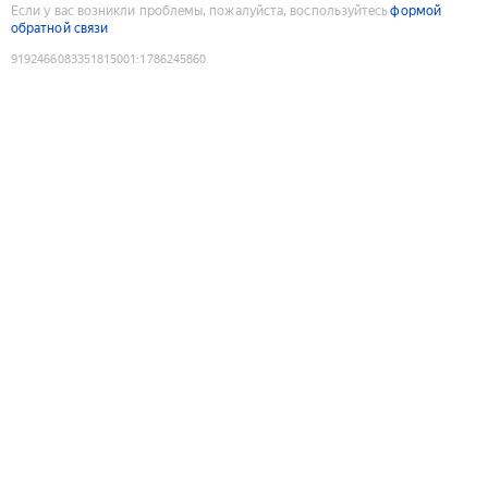
Если у вас возникли проблемы, пожалуйста, воспользуйтесь
формой
обратной связи
9192466083351815001
:
1786245860