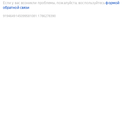
Если у вас возникли проблемы, пожалуйста, воспользуйтесь
формой
обратной связи
9194649145099581081
:
1786278390