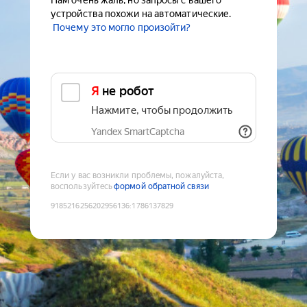
Нам очень жаль, но запросы с вашего
устройства похожи на автоматические.
Почему это могло произойти?
Я не робот
Нажмите, чтобы продолжить
Yandex SmartCaptcha
Если у вас возникли проблемы, пожалуйста,
воспользуйтесь
формой обратной связи
9185216256202956136
:
1786137829