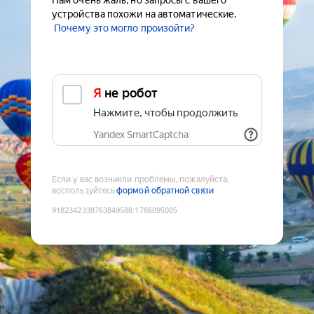
Нам очень жаль, но запросы с вашего
устройства похожи на автоматические.
Почему это могло произойти?
Я не робот
Нажмите, чтобы продолжить
Yandex SmartCaptcha
Если у вас возникли проблемы, пожалуйста,
воспользуйтесь
формой обратной связи
9182342338763849588
:
1786095005