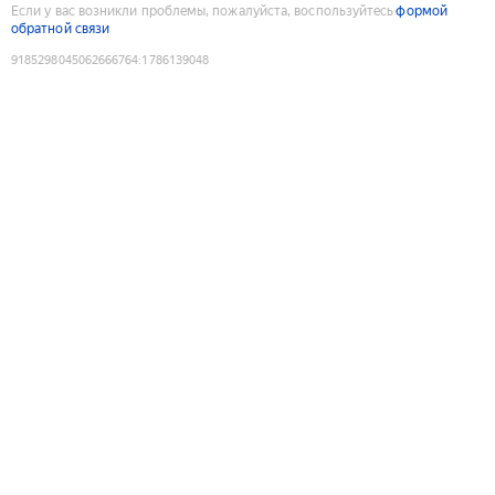
Если у вас возникли проблемы, пожалуйста, воспользуйтесь
формой
обратной связи
9185298045062666764
:
1786139048