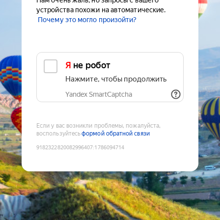
Нам очень жаль, но запросы с вашего
устройства похожи на автоматические.
Почему это могло произойти?
Я не робот
Нажмите, чтобы продолжить
Yandex SmartCaptcha
Если у вас возникли проблемы, пожалуйста,
воспользуйтесь
формой обратной связи
9182322820082996407
:
1786094714