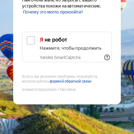
Нам очень жаль, но запросы с вашего
устройства похожи на автоматические.
Почему это могло произойти?
Я не робот
Нажмите, чтобы продолжить
Yandex SmartCaptcha
Если у вас возникли проблемы, пожалуйста,
воспользуйтесь
формой обратной связи
9184687374062476450
:
1786129948