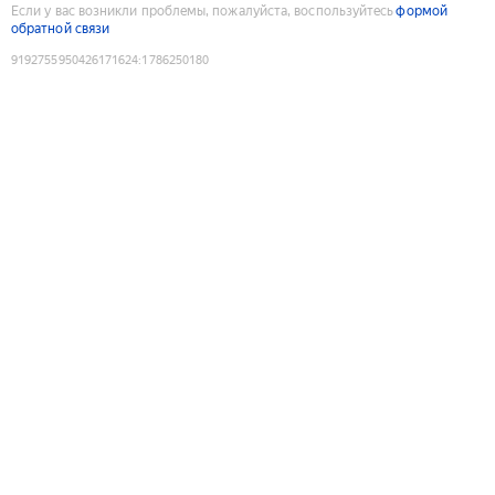
Если у вас возникли проблемы, пожалуйста, воспользуйтесь
формой
обратной связи
9192755950426171624
:
1786250180