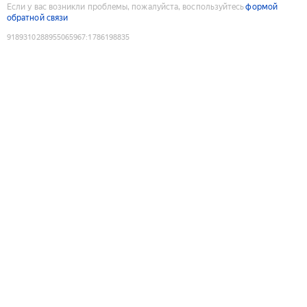
Если у вас возникли проблемы, пожалуйста, воспользуйтесь
формой
обратной связи
9189310288955065967
:
1786198835